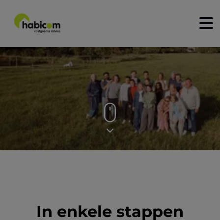
home
kopen
huren
nieuwbouw
verkopen
verhuren
contact
In enkele stappen
over ons