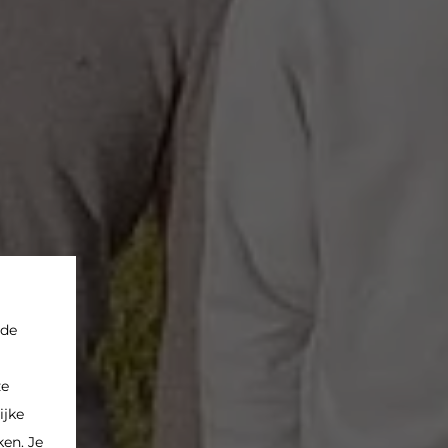
rde
ze
ijke
en. Je