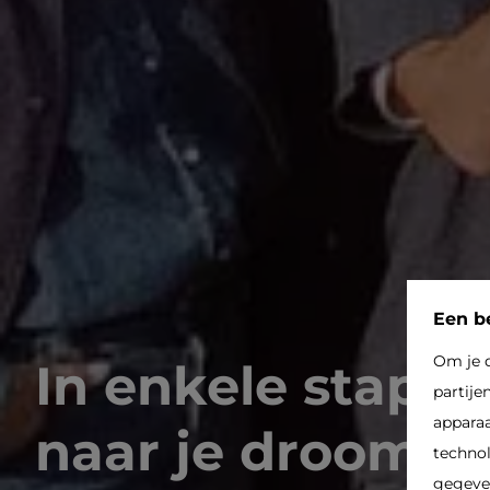
Een be
Om je d
In enkele stapp
partije
apparaa
naar je droomw
technol
gegeven