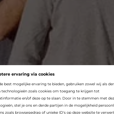
tere ervaring via cookies
e best mogelijke ervaring te bieden, gebruiken zowel wij als de
en
n technologieën zoals cookies om toegang te krijgen tot
tinformatie en/of deze op te slaan. Door in te stemmen met de
oning!
ogieën, stel je ons en derde partijen in de mogelijkheid persoonl
s zoals browsegedrag of unieke ID's op deze website te verwerk