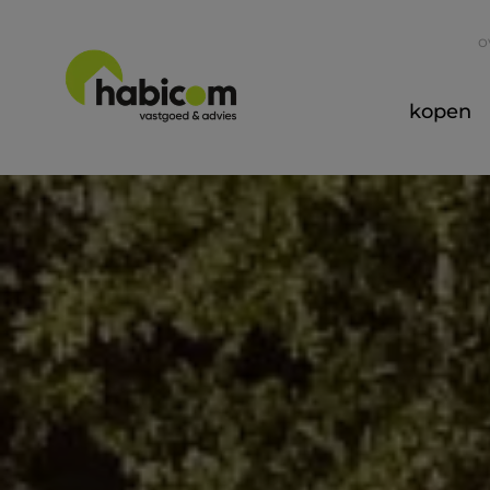
o
kopen