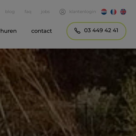
blog
faq
jobs
klantenlogin
03 449 42 41
rhuren
contact