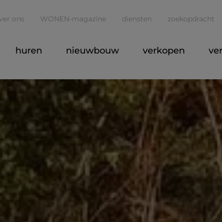
ver ons
WONEN-magazine
diensten
zoekopdracht
huren
nieuwbouw
verkopen
ve