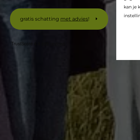
kan je 
instelli
gratis schatting
met advies
!