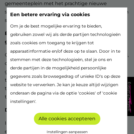
gemeenteplein met het prachtige nieuwe
stadspark Oude God, en biedt een perfecte mix van
Een betere ervaring via cookies
stadsleven en groen.
Om je de best mogelijke ervaring te bieden,
Een stukje geschiedenis, opnieuw tot leven
gebruiken zowel wij als derde partijen technologieën
gebracht
zoals cookies om toegang te krijgen tot
apparaatinformatie en/of deze op te slaan. Door in te
Op de plek waar de Sint-Lutgardisschool ooit stond,
stemmen met deze technologieën, stel je ons en
opent dit unieke woonproject met verschillende
derde partijen in de mogelijkheid persoonlijke
groene pleinen. Stadsterras slaat zo een brug
gegevens zoals browsegedrag of unieke ID's op deze
tussen park en stad en tussen verleden en
gratis schatting
website te verwerken. Je kan je keuze altijd wijzigen
toekomst. Zo ontstaat een plek waar iedereen zich
onderaan de pagina via de optie 'cookies' of 'cookie
thuis kan voelen.
instellingen'.
Duurzaam wonen met stijl
Alle cookies accepteren
In de eerste fase worden schitterende BEN (bijna
energie neutraal) appartementen gerealiseerd,
Instellingen aanpassen