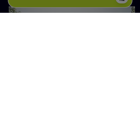
mortsel
Appartement
€
424.750
3
slaapkamers
/
117
m²