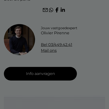
wonen-magazine
diensten
zoekopdracht
blog
faq
jobs
Jouw vastgoedexpert
klantenlogin
Olivier Pirenne
Bel
03/449.42.41
Mail ons
Info aanvragen