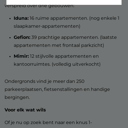
verspreid over drie gebouwen:
Iduna:
16 ruime appartementen. (nog enkele 1
slaapkamer-appartementen)
Gefion:
39 prachtige appartementen. (laatste
appartementen met frontaal parkzicht)
Mimir:
12 stijlvolle appartementen en
kantoorruimtes. (volledig uitverkocht)
Ondergronds vind je meer dan 250
parkeerplaatsen, fietsenstallingen en handige
bergingen.
Voor elk wat wils
Of je nu op zoek bent naar een knus 1-