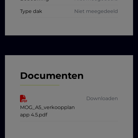
Type dak
Niet meegedeeld
Documenten
Downloaden
MOG_A5_verkoopplan
app 4.5.pdf