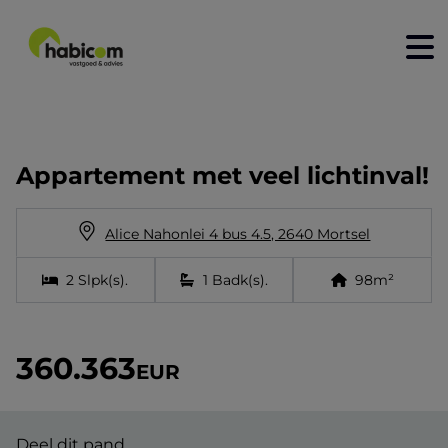
home
kopen
Appartement met veel lichtinval!
huren
Alice Nahonlei 4 bus 4.5, 2640 Mortsel
nieuwbouw
2
Slpk(s)
.
1
Badk(s)
.
98
m²
verkopen
verhuren
360.363
EUR
contact
over ons
Deel dit pand