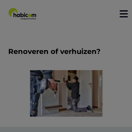
home
kopen
Renoveren of verhuizen?
huren
nieuwbouw
verkopen
verhuren
contact
over ons