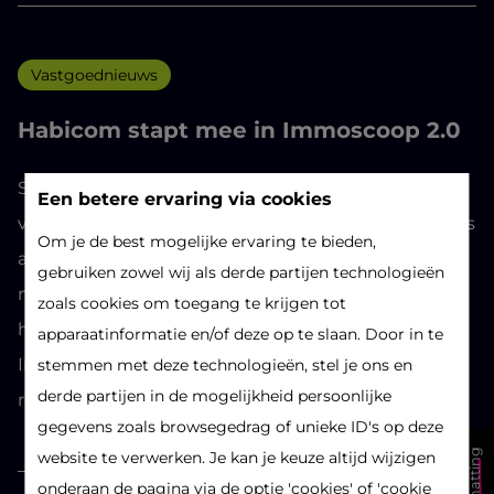
Vastgoednieuws
Habicom stapt mee in Immoscoop 2.0
Samen met KBC en 15 andere
Een betere ervaring via cookies
vastgoedmakelaars/groepen stapt ook Habicom, als
Om je de best mogelijke ervaring te bieden,
aandeelhouder, mee in Immoscoop 2.0. De 16
gebruiken zowel wij als derde partijen technologieën
makelaars en bank en verzekeraar KBC slaan de
zoals cookies om toegang te krijgen tot
handen in elkaar om het volledig nieuwe platform,
apparaatinformatie en/of deze op te slaan. Door in te
Immoscoop 2.0, te laten uitgroeien tot de
stemmen met deze technologieën, stel je ons en
derde partijen in de mogelijkheid persoonlijke
referentiepartner op de vastgoedmarkt.
gegevens zoals browsegedrag of unieke ID's op deze
website te verwerken. Je kan je keuze altijd wijzigen
onderaan de pagina via de optie 'cookies' of 'cookie