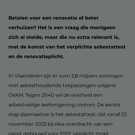
wonen-magazine
diensten
zoekopdracht
Betalen voor een renovatie of beter
blog
faq
verhuizen? Het is een vraag die menigeen
jobs
zich al stelde, maar die nu extra relevant is,
klantenlogin
met de komst van het verplichte asbestattest
en de renovatieplicht.
In Vlaanderen zijn er ruim 2,8 miljoen woningen
met asbesthoudende toepassingen volgens
OVAM. Tegen 2040 wil de overheid een
asbestveilige leefomgeving creëren. De eerste
stap daarnaartoe is het asbestattest, dat vanaf 23
november 2022 bij elke overdracht van een
pand, gebouwd voor 2001, verplicht moet