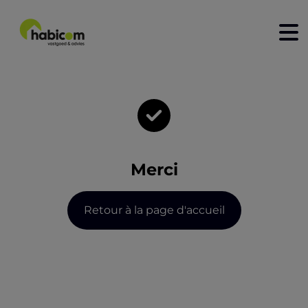
home
acheter
à louer
Merci
nouvelle construction
vendre
Retour à la page d'accueil
louer
contact
qui sommes-nous?