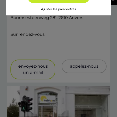
Wilrijk
Ajuster les paramètres
Boomsesteenweg 281, 2610 Anvers
Sur rendez-vous
envoyez-nous
appelez-nous
un e-mail