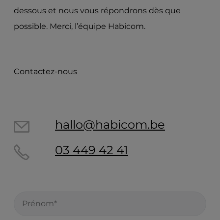
wonen-magazine
dessous et nous vous répondrons dès que
services
recherche
possible. Merci, l’équipe Habicom.
blog
faq
jobs
connexion propriétaires
Contactez-nous
hallo@habicom.be
03 449 42 41