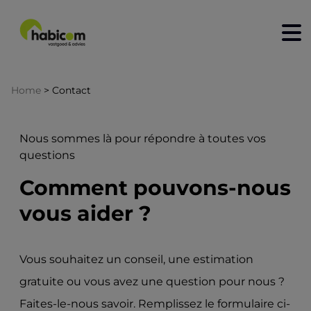
home
Home
>
Contact
acheter
Nous sommes là pour répondre à toutes vos
à louer
questions
nouvelle construction
Comment pouvons-nous
vendre
vous aider ?
louer
contact
Vous souhaitez un conseil, une estimation
gratuite ou vous avez une question pour nous ?
qui sommes-nous?
Faites-le-nous savoir. Remplissez le formulaire ci-