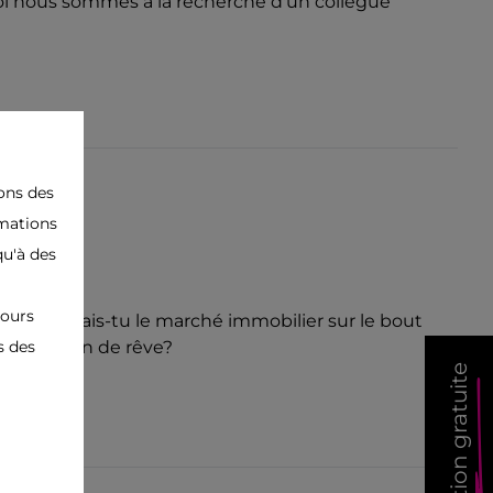
i nous sommes à la recherche d'un collègue
sons des
rmations
qu'à des
VB
jours
er
? Connais-tu le marché immobilier sur le bout
 leur maison de rêve?
s des
estimation gratuite