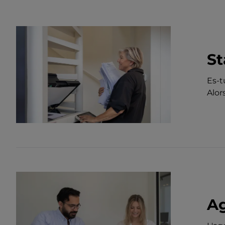
St
Es-t
Alor
Ag