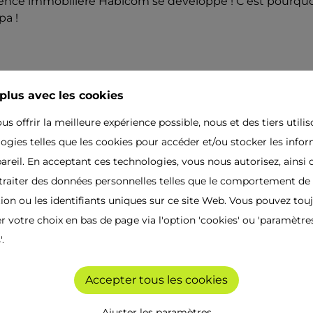
ence immobilière Habicom se développe ! C'est pourquo
a !
plus avec les cookies
us offrir la meilleure expérience possible, nous et des tiers utili
ogies telles que les cookies pour accéder et/ou stocker les info
pareil. En acceptant ces technologies, vous nous autorisez, ainsi 
ent immobilier agréé par l'I
à traiter des données personnelles telles que le comportement de
ion ou les identifiants uniques sur ce site Web. Vous pouvez tou
tu un
négociateur né avec une passion pour l'immobili
doigts et veux-tu aider les clients à trouver (ou vendre)
r votre choix en bas de page via l'option 'cookies' ou 'paramètre
.
Accepter tous les cookies
Ajuster les paramètres