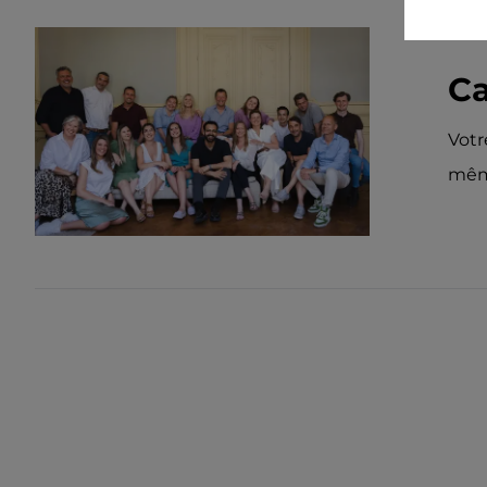
Ca
Votr
même