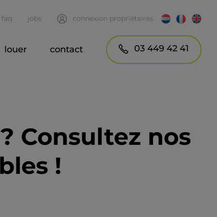
faq
jobs
connexion propriétaires
03 449 42 41
louer
contact
 ? Consultez nos
bles !