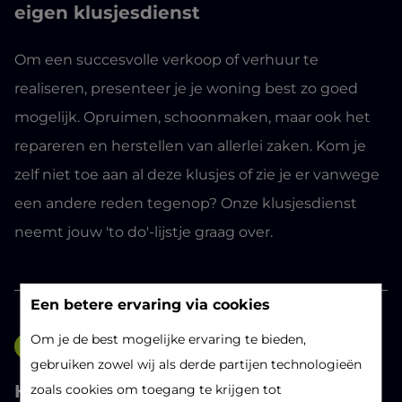
eigen klusjesdienst
Om een succesvolle verkoop of verhuur te
realiseren, presenteer je je woning best zo goed
mogelijk. Opruimen, schoonmaken, maar ook het
repareren en herstellen van allerlei zaken. Kom je
zelf niet toe aan al deze klusjes of zie je er vanwege
een andere reden tegenop? Onze klusjesdienst
neemt jouw 'to do'-lijstje graag over.
Een betere ervaring via cookies
Om je de best mogelijke ervaring te bieden,
Vastgoednieuws
gebruiken zowel wij als derde partijen technologieën
Habicom stapt mee in Immoscoop 2.0
zoals cookies om toegang te krijgen tot