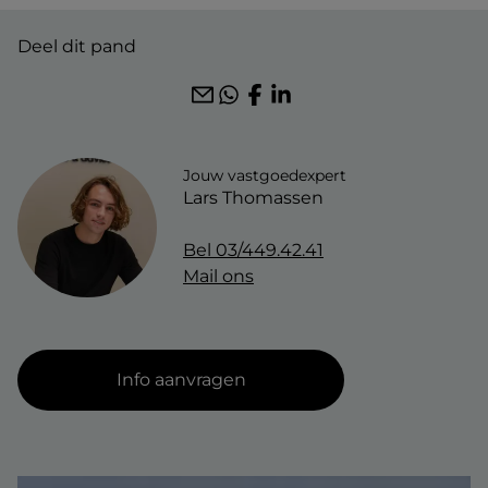
wonen-magazine
diensten
Deel dit pand
zoekopdracht
blog
faq
jobs
klantenlogin
Jouw vastgoedexpert
Lars Thomassen
Bel
03/449.42.41
Mail ons
Info aanvragen