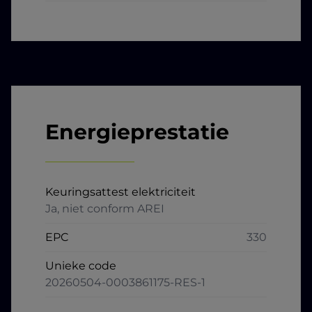
Energieprestatie
Keuringsattest elektriciteit
Ja, niet conform AREI
EPC
330
Unieke code
20260504-0003861175-RES-1