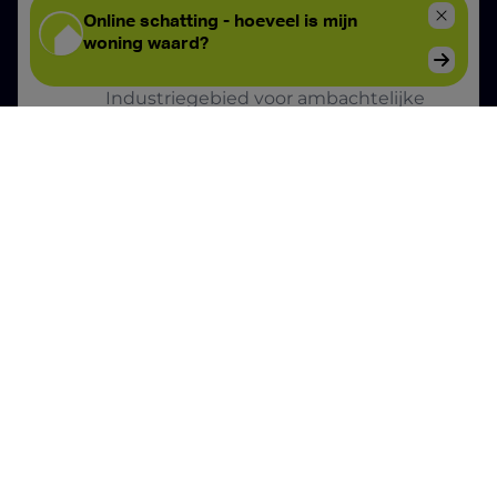
Niet van toepassing
Bestemming
Industriegebied voor ambachtelijke
bedrijven of gebieden voor KMO's
Bestuursmaatregelen in het
maatregelenregister
Niet van toepassing
Risicozone voor overstromingen
Nee
Afgebakend overstromingsgebied
Nee
Afgebakende oeverzone
Nee
Niet Asbestveilig
Datum asbestattest
13/05/2026