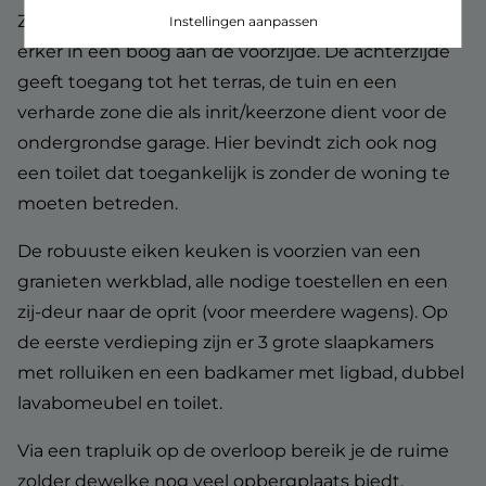
Zeer ruime woonkamer met airco en charmante
Instellingen aanpassen
erker in een boog aan de voorzijde. De achterzijde
geeft toegang tot het terras, de tuin en een
verharde zone die als inrit/keerzone dient voor de
ondergrondse garage. Hier bevindt zich ook nog
een toilet dat toegankelijk is zonder de woning te
moeten betreden.
De robuuste eiken keuken is voorzien van een
granieten werkblad, alle nodige toestellen en een
zij-deur naar de oprit (voor meerdere wagens). Op
de eerste verdieping zijn er 3 grote slaapkamers
met rolluiken en een badkamer met ligbad, dubbel
lavabomeubel en toilet.
Via een trapluik op de overloop bereik je de ruime
zolder dewelke nog veel opbergplaats biedt.