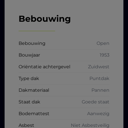
Bebouwing
Bebouwing
Open
Bouwjaar
1953
Oriëntatie achtergevel
Zuidwest
Type dak
Puntdak
Dakmateriaal
Pannen
Staat dak
Goede staat
Bodemattest
Aanwezig
Asbest
Niet Asbestveilig