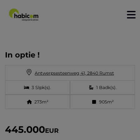
home
kopen
In optie !
huren
Antwerpsesteenweg 41, 2840 Rumst
nieuwbouw
3
Slpk(s)
.
1
Badk(s)
.
verkopen
273
m²
905
m²
verhuren
contact
445.000
EUR
over ons