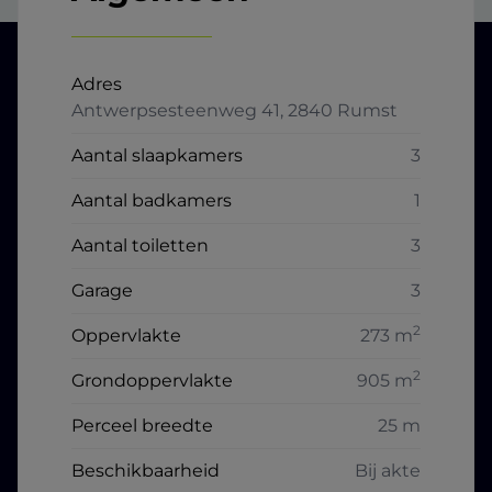
Adres
Antwerpsesteenweg 41, 2840 Rumst
Aantal slaapkamers
3
Aantal badkamers
1
Aantal toiletten
3
Garage
3
2
Oppervlakte
273 m
2
Grondoppervlakte
905 m
Perceel breedte
25 m
Beschikbaarheid
Bij akte