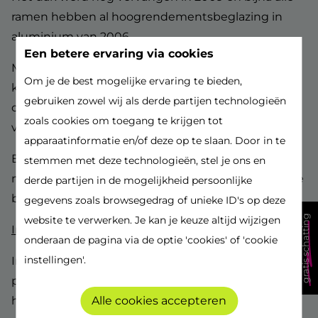
ramen hebben al hoogrendementsbeglazing in
aluminium van 2006.
Een betere ervaring via cookies
Met 3 royale slaapkamers, een zeer ruime living en
Om je de best mogelijke ervaring te bieden,
keuken en gigantische kelders voor extra
gebruiken zowel wij als derde partijen technologieën
opbergruimte, biedt deze woning een grote
zoals cookies om toegang te krijgen tot
veelzijdigheid.
apparaatinformatie en/of deze op te slaan. Door in te
Bovendien is er een bijgebouw achteraan van 75
stemmen met deze technologieën, stel je ons en
m², dat voorzien is van alle nutsvoorzieningen en te
derde partijen in de mogelijkheid persoonlijke
bereiken via de naastgelegen servitude met poort.
gegevens zoals browsegedrag of unieke ID's op deze
gratis schatting
website te verwerken. Je kan je keuze altijd wijzigen
Indeling:
onderaan de pagina via de optie 'cookies' of 'cookie
instellingen'.
Imposante inkomhal met glas-in-lood ramen en
prachtige eiken draaitrap. Apart gastentoilet met
handenwasser.
Alle cookies accepteren