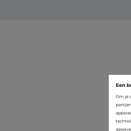
Een be
Om je d
partije
apparaa
technol
gegeven