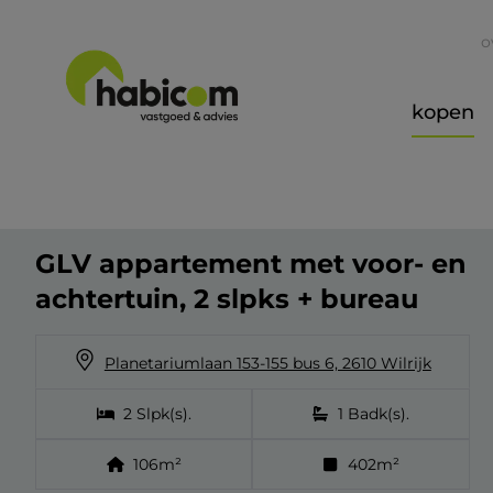
o
kopen
GLV appartement met voor- en
achtertuin, 2 slpks + bureau
Planetariumlaan 153-155 bus 6, 2610 Wilrijk
2
Slpk(s)
.
1
Badk(s)
.
106
m²
402
m²