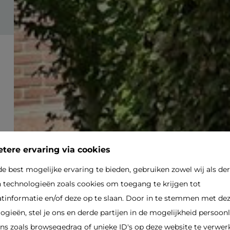
tere ervaring via cookies
e best mogelijke ervaring te bieden, gebruiken zowel wij als de
n technologieën zoals cookies om toegang te krijgen tot
tinformatie en/of deze op te slaan. Door in te stemmen met de
ogieën, stel je ons en derde partijen in de mogelijkheid persoonl
s zoals browsegedrag of unieke ID's op deze website te verwerk