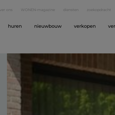
ver ons
WONEN-magazine
diensten
zoekopdracht
huren
nieuwbouw
verkopen
ve