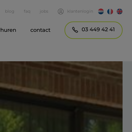
blog
faq
jobs
klantenlogin
03 449 42 41
rhuren
contact