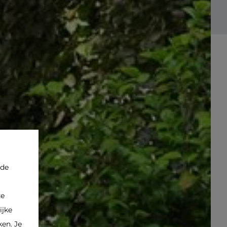
rde
ze
ijke
en. Je