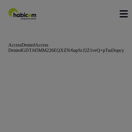
home
kopen
huren
nieuwbouw
verkopen
verhuren
contact
over ons