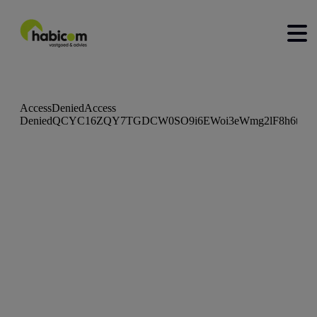
home
kopen
huren
nieuwbouw
verkopen
verhuren
contact
over ons