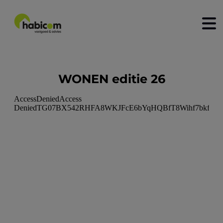
home
WONEN editie 26
kopen
huren
nieuwbouw
verkopen
verhuren
contact
over ons