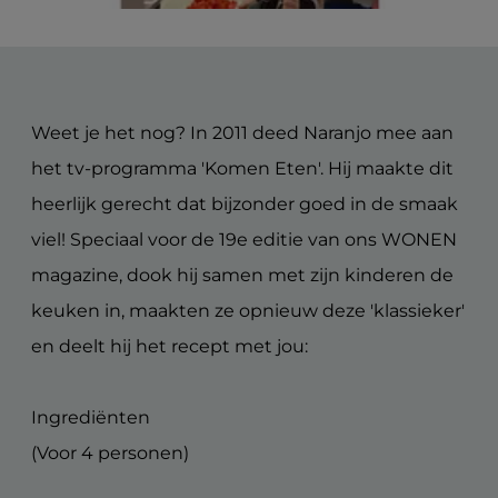
wonen-magazine
diensten
zoekopdracht
blog
faq
jobs
Weet je het nog? In 2011 deed Naranjo mee aan
klantenlogin
het tv-programma 'Komen Eten'. Hij maakte dit
heerlijk gerecht dat bijzonder goed in de smaak
viel! Speciaal voor de 19e editie van ons WONEN
magazine, dook hij samen met zijn kinderen de
keuken in, maakten ze opnieuw deze 'klassieker'
en deelt hij het recept met jou:
Ingrediënten
(Voor 4 personen)