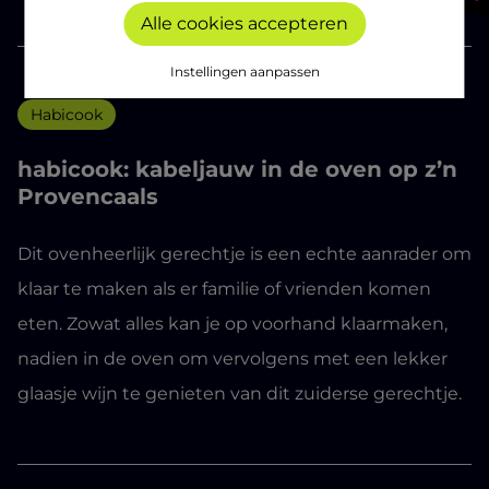
Alle cookies accepteren
Instellingen aanpassen
Habicook
habicook: kabeljauw in de oven op z’n
Provencaals
Dit ovenheerlijk gerechtje is een echte aanrader om
klaar te maken als er familie of vrienden komen
eten. Zowat alles kan je op voorhand klaarmaken,
nadien in de oven om vervolgens met een lekker
glaasje wijn te genieten van dit zuiderse gerechtje.