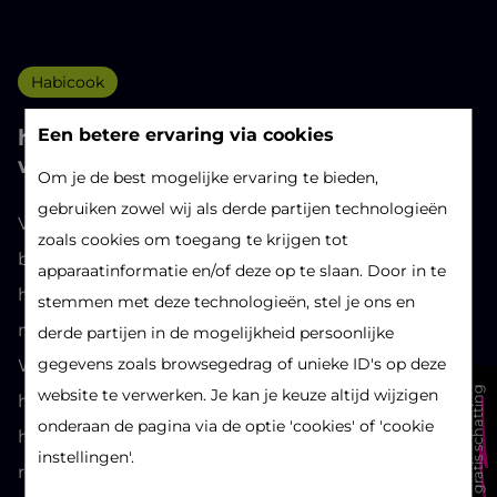
Habicook
habicook: heerlijke Cosy Kitchen
Een betere ervaring via cookies
waterzooi
Om je de best mogelijke ervaring te bieden,
gebruiken zowel wij als derde partijen technologieën
Van Vlaamse klassiekers tot Oosters geïnspireerde
zoals cookies om toegang te krijgen tot
bereidingen en van Zuiderse ovenschotels tot
apparaatinformatie en/of deze op te slaan. Door in te
heerlijke desserten, ... Al sinds het prille begin
stemmen met deze technologieën, stel je ons en
maakt de "habicook" steevast deel uit van het
derde partijen in de mogelijkheid persoonlijke
gegevens zoals browsegedrag of unieke ID's op deze
Wonen Magazine. In deze rubriek toveren onze
gratis schatting
website te verwerken. Je kan je keuze altijd wijzigen
habicom collega's afwisselend met lokale
onderaan de pagina via de optie 'cookies' of 'cookie
horecazaken elke keer opnieuw verrukkelijke
instellingen'.
recepten uit hun mouw!