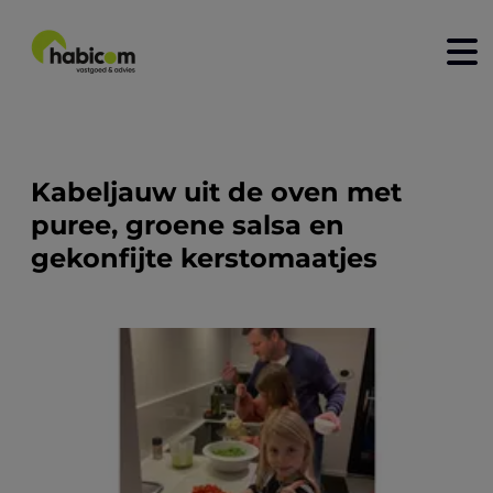
home
kopen
Kabeljauw uit de oven met
puree, groene salsa en
huren
gekonfijte kerstomaatjes
nieuwbouw
verkopen
verhuren
contact
over ons