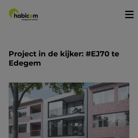
home
kopen
Project in de kijker: #EJ70 te
Edegem
huren
nieuwbouw
verkopen
verhuren
contact
over ons