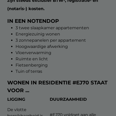
zijn steeds exclusief BTW-, registratie- en
(notaris-) kosten.
IN EEN NOTENDOP
3 twee slaapkamer appartementen
Energiezuinig wonen
3 zonnepanelen per appartement
Hoogwaardige afwerking
Vloerverwarming
Ruimte en licht
Fietsenberging
Tuin of terras
WONEN IN RESIDENTIE #EJ70 STAAT
VOOR ...
LIGGING
DUURZAAMHEID
De vlotte
#EJ70 voldoet aan alle
bereikbaarheid is