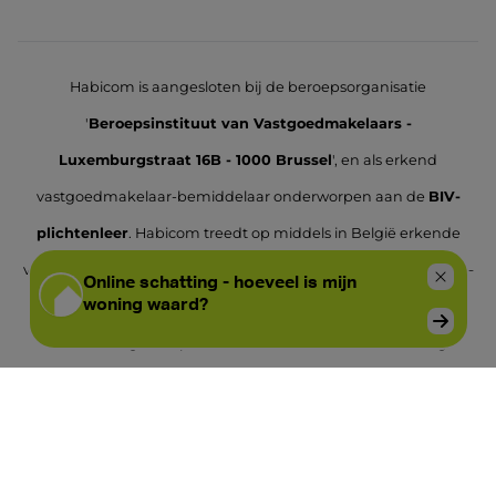
Habicom is aangesloten bij de beroepsorganisatie
'
Beroepsinstituut van Vastgoedmakelaars -
Luxemburgstraat 16B - 1000 Brussel
', en als erkend
vastgoedmakelaar-bemiddelaar onderworpen aan de
BIV-
plichtenleer
. Habicom treedt op middels in België erkende
vastgoedmakelaars BIV onder de nummers: 502 957 – 503 035 –
Ondernemingsnummer: 0836.586.396 - BA en borgstelling via
NV AXA Belgium - polisnr. 730.390.160 - Derdenrekening
habicom – BE96 0688 9938 1805