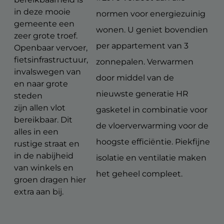
in deze mooie
normen voor energiezuinig
gemeente een
wonen. U geniet bovendien
zeer grote troef.
per appartement van 3
Openbaar vervoer,
fietsinfrastructuur,
zonnepalen. Verwarmen
invalswegen van
door middel van de
en naar grote
nieuwste generatie HR
steden
zijn allen vlot
gasketel in combinatie voor
bereikbaar. Dit
de vloerverwarming voor de
alles in een
hoogste efficiëntie. Piekfijne
rustige straat en
in de nabijheid
isolatie en ventilatie maken
van winkels en
het geheel compleet.
groen dragen hier
extra aan bij.