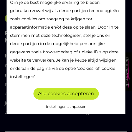
Om je de best mogelijke ervaring te bieden,
gebruiken zowel wij als derde partijen technologieën
Project in de kijker
zoals cookies om toegang te krijgen tot
apparaatinformatie en/of deze op te slaan. Door in te
Project in de kijker: Brouwersloft te
stemmen met deze technologieën, stel je ons en
Mortsel
derde partijen in de mogelijkheid persoonlijke
gegevens zoals browsegedrag of unieke ID's op deze
Het project Brouwersloft werd op woensdag 20
gratis schatting
website te verwerken. Je kan je keuze altijd wijzigen
november 2019 officieel voorgesteld aan het grote
onderaan de pagina via de optie 'cookies' of 'cookie
publiek. Een persmoment werd gehouden en
instellingen'.
reeds de eerste geïnteresseerden kwamen langs
Alle cookies accepteren
om kennis te maken met het project. Vanaf nu kan
je bij habicom terecht voor alle informatie rondom
Instellingen aanpassen
deze luxelofts in een unieke setting.