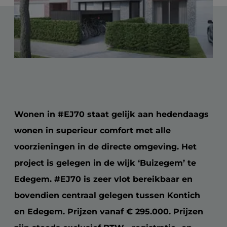
wonen-magazine
diensten
zoekopdracht
blog
faq
jobs
klantenlogin
Wonen in #EJ70 staat gelijk aan hedendaags
wonen in superieur comfort met alle
voorzieningen in de directe omgeving. Het
project is gelegen in de wijk ‘Buizegem’ te
Edegem. #EJ70 is zeer vlot bereikbaar en
bovendien centraal gelegen tussen Kontich
en Edegem. Prijzen vanaf € 295.000. Prijzen