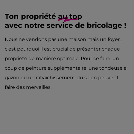
wonen-magazine
services
recherche
Ton propriété
au top
blog
avec notre service de bricolage !
faq
jobs
connexion propriétaires
Nous ne vendons pas une maison mais un foyer,
c'est pourquoi il est crucial de présenter chaque
propriété de manière optimale. Pour ce faire, un
coup de peinture supplémentaire, une tondeuse à
gazon ou un rafraîchissement du salon peuvent
faire des merveilles.